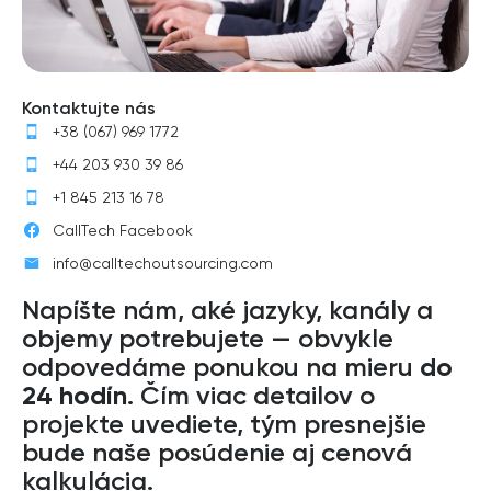
Kontaktujte nás
+38 (067) 969 1772
+44 203 930 39 86
+1 845 213 16 78
CallTech Facebook
info@calltechoutsourcing.com
Napíšte nám, aké jazyky, kanály a
objemy potrebujete — obvykle
odpovedáme ponukou na mieru
do
24 hodín
. Čím viac detailov o
projekte uvediete, tým presnejšie
bude naše posúdenie aj cenová
kalkulácia.