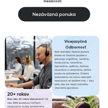
mesiacoch.
Nezáväzná ponuka
Vícejazyčná
Odbornosť
Naši operátori hovoria plynule
dvoma až šiestimi jazykmi a
pokrývajú angličtinu, nemčinu,
francúzštinu, taliančinu,
španielčinu, poľštinu, češtinu,
slovenčinu a ukrajinčinu; ďalšie
jazyky na požiadanie. Získate
komunikáciu na úrovni rodených
hovoriacich na každom trhu — bez
toho, aby ste najali jediného
interného operátora.
20+ rokov
Viac ako 20 rokov skúseností:
Od
roku 2005 poskytuje CallTech
viacjazyčné služby kontaktného