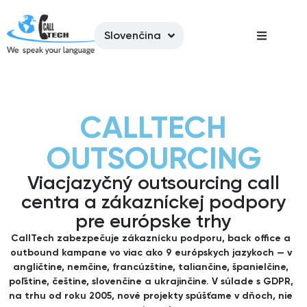
Slovenčina
CALLTECH
OUTSOURCING
Viacjazyčný outsourcing call
centra a zákazníckej podpory
pre európske trhy
CallTech zabezpečuje zákaznícku podporu, back office a
outbound kampane vo viac ako 9 európskych jazykoch — v
angličtine, nemčine, francúzštine, taliančine, španielčine,
poľštine, češtine, slovenčine a ukrajinčine. V súlade s GDPR,
na trhu od roku 2005, nové projekty spúšťame v dňoch, nie