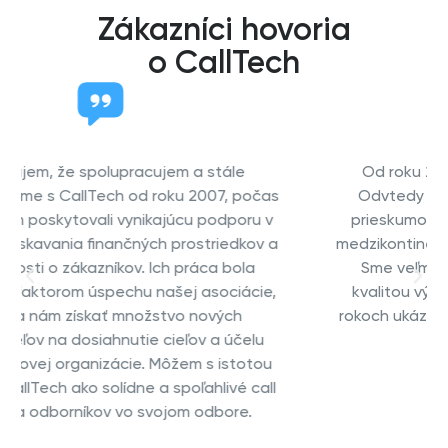
Zákazníci hovoria
o CallTech
Od roku 2006 spolupracujeme s CallTech.
Odvtedy uskutočnili niekoľko telefonických
prieskumov a desk researchov v Európe a na
medzikontinentálnej úrovni (Mexiko, Južná Afrika).
Sme veľmi spokojní s flexibilitou CallTech a
kvalitou výsledkov. CallTech sa v posledných
rokoch ukázal byť dôveryhodným partnerom pre
medzinárodný výskum.