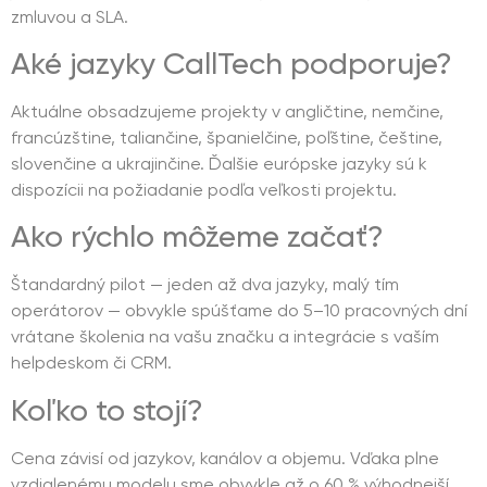
zmluvou a SLA.
Aké jazyky CallTech podporuje?
Aktuálne obsadzujeme projekty v angličtine, nemčine,
francúzštine, taliančine, španielčine, poľštine, češtine,
slovenčine a ukrajinčine. Ďalšie európske jazyky sú k
dispozícii na požiadanie podľa veľkosti projektu.
Ako rýchlo môžeme začať?
Štandardný pilot — jeden až dva jazyky, malý tím
operátorov — obvykle spúšťame do 5–10 pracovných dní
vrátane školenia na vašu značku a integrácie s vaším
helpdeskom či CRM.
Koľko to stojí?
Cena závisí od jazykov, kanálov a objemu. Vďaka plne
vzdialenému modelu sme obvykle až o 60 % výhodnejší