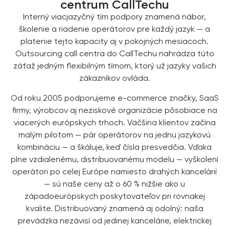
centrum CallTechu
Interný viacjazyčný tím podpory znamená nábor,
školenie a riadenie operátorov pre každý jazyk — a
platenie tejto kapacity aj v pokojných mesiacoch.
Outsourcing call centra do CallTechu nahrádza túto
záťaž jedným flexibilným tímom, ktorý už jazyky vašich
zákazníkov ovláda.
Od roku 2005 podporujeme e-commerce značky, SaaS
firmy, výrobcov aj neziskové organizácie pôsobiace na
viacerých európskych trhoch. Väčšina klientov začína
malým pilotom — pár operátorov na jednu jazykovú
kombináciu — a škáluje, keď čísla presvedčia. Vďaka
plne vzdialenému, distribuovanému modelu — vyškolení
operátori po celej Európe namiesto drahých kancelárií
— sú naše ceny až o 60 % nižšie ako u
západoeurópskych poskytovateľov pri rovnakej
kvalite. Distribuovaný znamená aj odolný: naša
prevádzka nezávisí od jedinej kancelárie, elektrickej