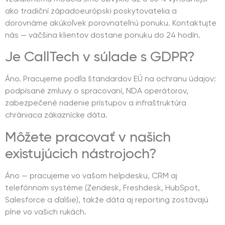
ako tradiční západoeurópski poskytovatelia a
dorovnáme akúkoľvek porovnateľnú ponuku. Kontaktujte
nás — väčšina klientov dostane ponuku do 24 hodín.
Je CallTech v súlade s GDPR?
Áno. Pracujeme podľa štandardov EÚ na ochranu údajov:
podpísané zmluvy o spracovaní, NDA operátorov,
zabezpečené riadenie prístupov a infraštruktúra
chrániaca zákaznícke dáta.
Môžete pracovať v našich
existujúcich nástrojoch?
Áno — pracujeme vo vašom helpdesku, CRM aj
telefónnom systéme (Zendesk, Freshdesk, HubSpot,
Salesforce a ďalšie), takže dáta aj reporting zostávajú
plne vo vašich rukách.