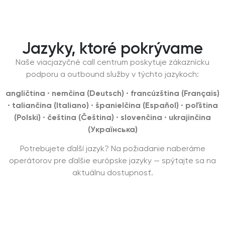
Jazyky, ktoré pokrývame
Naše viacjazyčné call centrum poskytuje zákaznícku
podporu a outbound služby v týchto jazykoch:
angličtina · nemčina (Deutsch) · francúzština (Français)
· taliančina (Italiano) · španielčina (Español) · poľština
(Polski) · čeština (Čeština) · slovenčina · ukrajinčina
(Українська)
Potrebujete ďalší jazyk? Na požiadanie naberáme
operátorov pre ďalšie európske jazyky — spýtajte sa na
aktuálnu dostupnosť.