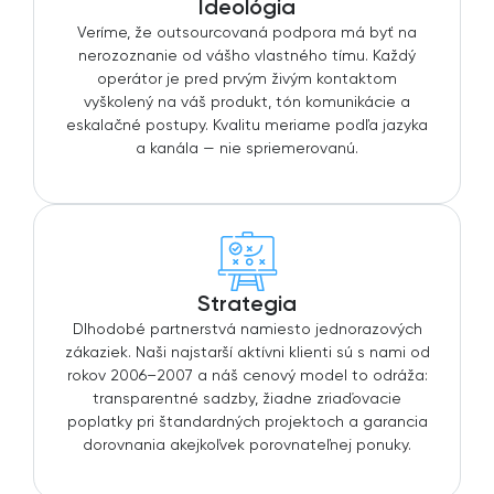
Ideológia
Veríme, že outsourcovaná podpora má byť na
nerozoznanie od vášho vlastného tímu. Každý
operátor je pred prvým živým kontaktom
vyškolený na váš produkt, tón komunikácie a
eskalačné postupy. Kvalitu meriame podľa jazyka
a kanála — nie spriemerovanú.
Strategia
Dlhodobé partnerstvá namiesto jednorazových
zákaziek. Naši najstarší aktívni klienti sú s nami od
rokov 2006–2007 a náš cenový model to odráža:
transparentné sadzby, žiadne zriaďovacie
poplatky pri štandardných projektoch a garancia
dorovnania akejkoľvek porovnateľnej ponuky.