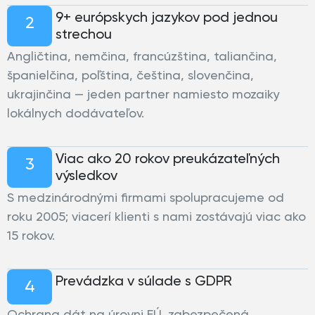
9+ európskych jazykov pod jednou
2
strechou
Angličtina, nemčina, francúzština, taliančina,
španielčina, poľština, čeština, slovenčina,
ukrajinčina — jeden partner namiesto mozaiky
lokálnych dodávateľov.
Viac ako 20 rokov preukázateľných
3
výsledkov
S medzinárodnými firmami spolupracujeme od
roku 2005; viacerí klienti s nami zostávajú viac ako
15 rokov.
Prevádzka v súlade s GDPR
4
Ochrana dát na úrovni EÚ, zabezpečená