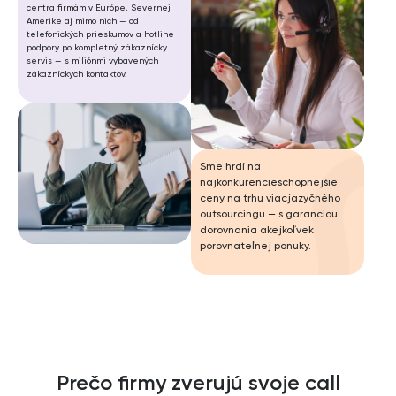
centra firmám v Európe, Severnej
Amerike aj mimo nich — od
telefonických prieskumov a hotline
podpory po kompletný zákaznícky
servis — s miliónmi vybavených
zákazníckych kontaktov.
Sme hrdí na
najkonkurencieschopnejšie
ceny na trhu viacjazyčného
outsourcingu — s garanciou
dorovnania akejkoľvek
porovnateľnej ponuky.
Prečo firmy zverujú svoje call