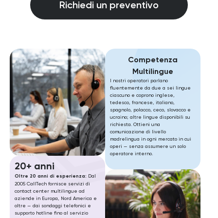
Richiedi un preventivo
Competenza
Multilingue
I nostri operatori parlano
fluentemente da due a sei lingue
ciascuno e coprono inglese,
tedesco, francese, italiano,
spagnolo, polacco, ceco, slovacco e
ucraino; altre lingue disponibili su
richiesta. Ottieni una
comunicazione di livello
madrelingua in ogni mercato in cui
operi — senza assumere un solo
operatore interno.
20+ anni
Oltre 20 anni di esperienza:
Dal
2005 CallTech fornisce servizi di
contact center multilingue ad
aziende in Europa, Nord America e
oltre — dai sondaggi telefonici e
supporto hotline fino al servizio