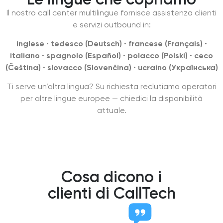
Il nostro call center multilingue fornisce assistenza clienti
e servizi outbound in:
inglese · tedesco (Deutsch) · francese (Français) ·
italiano · spagnolo (Español) · polacco (Polski) · ceco
(Čeština) · slovacco (Slovenčina) · ucraino (Українська)
Ti serve un’altra lingua? Su richiesta reclutiamo operatori
per altre lingue europee — chiedici la disponibilità
attuale.
Cosa dicono i
clienti di CallTech