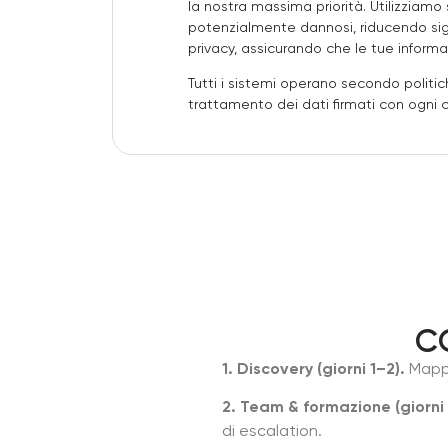
la nostra massima priorità. Utilizziam
potenzialmente dannosi, riducendo signi
privacy, assicurando che le tue informa
Tutti i sistemi operano secondo politic
trattamento dei dati firmati con ogni c
C
1. Discovery (giorni 1–2).
Mappi
2. Team & formazione (giorni 
di escalation.