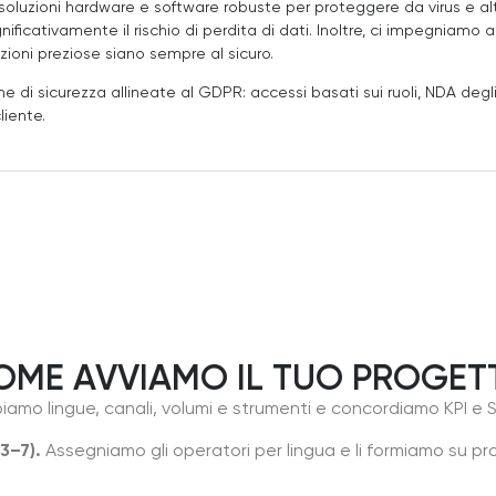
o soluzioni hardware e software robuste per proteggere da virus e a
ficativamente il rischio di perdita di dati. Inoltre, ci impegniamo a
zioni preziose siano sempre al sicuro.
he di sicurezza allineate al GDPR: accessi basati sui ruoli, NDA degl
liente.
OME AVVIAMO IL TUO PROGET
amo lingue, canali, volumi e strumenti e concordiamo KPI e S
3–7).
Assegniamo gli operatori per lingua e li formiamo su pr