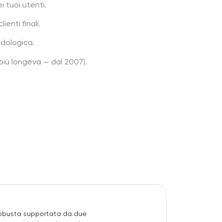
i tuoi utenti.
ienti finali.
odologica.
più longeva — dal 2007).
 robusta supportata da due