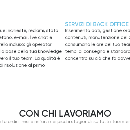
SERVIZI DI BACK OFFICE
ue: richieste, reclami, stato
Inserimento dati, gestione or
efono, e-mail, live chat e
contenuti, manutenzione del C
llo incluso: gli operatori
consumano le ore del tuo team.
sulla base della tua knowledge
tempi di consegna e standard d
ro il tuo team. La qualità è
concentra su ciò che fa davver
i risoluzione al primo
CON CHI LAVORIAMO
o ordini, resi e rinforzi nei picchi stagionali su tutti i tuoi me