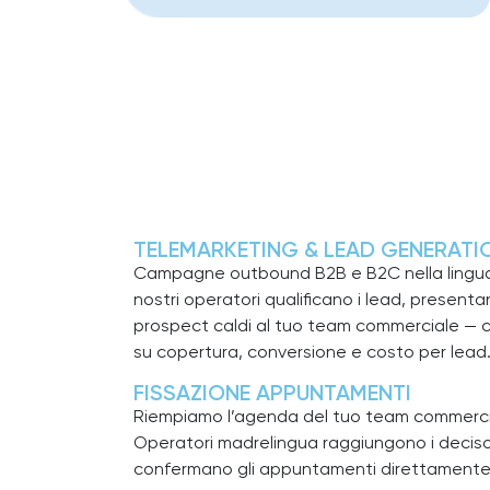
TELEMARKETING & LEAD GENERATI
Campagne outbound B2B e B2C nella lingua m
nostri operatori qualificano i lead, present
prospect caldi al tuo team commerciale —
su copertura, conversione e costo per lead
FISSAZIONE APPUNTAMENTI
Riempiamo l’agenda del tuo team commerciale
Operatori madrelingua raggiungono i decisor
confermano gli appuntamenti direttamente 