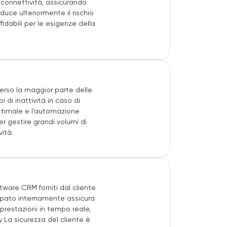
i connettività, assicurando
duce ulteriormente il rischio
idabili per le esigenze della
verso la maggior parte delle
 di inattività in caso di
 ottimale e l’automazione
er gestire grandi volumi di
ità.
tware CRM forniti dal cliente
luppato internamente assicura
prestazioni in tempo reale,
y La sicurezza del cliente è