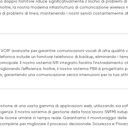
 a doppio fornitore riduce significativamente il rischio di problemi d
noltre, la nostra moderna infrastruttura di comunicazione wireless ri
 di problemi di linea, mantenendo i nostri servizi costantemente aff
 VOIP avanzate per garantire comunicazioni vocali di alta qualità 
elefonica include un fornitore telefonico di backup, eliminando i tempi
 principale. Il nostro sistema IVR integrato facilita l’instradamento
igliorando l’efficienza. Inoltre, il nostro sistema PBX è progettato p
, garantendo una comunicazione senza interruzioni per la tua attiv
estione di una vasta gamma di applicazioni web, utilizzando sia sof
sigenze. Il nostro sistema di gestione della forza lavoro (WFM) svi
lle risorse umane in tempo reale. Garantiamo il monitoraggio delle 
i complete per migliorare il processo decisionale. Sicurezza e Privac