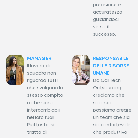
precisione e
accuratezza,
guidandoci
verso il
successo.
MANAGER
RESPONSABILE
Il lavoro di
DELLE RISORSE
squadra non
UMANE
riguarda tutti
Da CallTech
che svolgono lo
Outsourcing,
stesso compito
crediamo che
o che siano
solo noi
intercambiabili
possiamo creare
nei loro ruoli.
un team che sia
Piuttosto, si
sia confortevole
tratta di
che produttivo