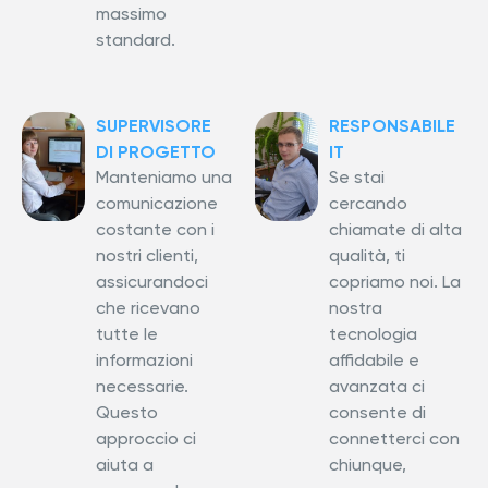
massimo
standard.
SUPERVISORE
RESPONSABILE
DI PROGETTO
IT
Manteniamo una
Se stai
comunicazione
cercando
costante con i
chiamate di alta
nostri clienti,
qualità, ti
assicurandoci
copriamo noi. La
che ricevano
nostra
tutte le
tecnologia
informazioni
affidabile e
necessarie.
avanzata ci
Questo
consente di
approccio ci
connetterci con
aiuta a
chiunque,